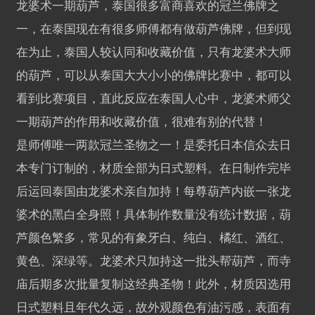
龙婆术一期葫芦，泰国很多富商喜欢的冠兰佛牌之
一，在泰国现在有很多师傅都有做葫芦佛牌，但到现
在为止，泰国人较认同和收藏价值，只有龙婆术大师
的葫芦，可以从泰国大大小小的佛牌比赛中，都可以
看到比赛项目，直此反应在泰国人心中，龙婆术师父
一期葫芦的作用和收藏价值，很难有别的代替！
是师傅唯一两款冠兰圣物之一！是委托日本信众去日
本专门订制的，材质全部为日式塑料。在日制作完毕
后运回泰国由龙婆术亲自加持！每尊葫芦内嵌一张龙
婆术的黑白全身照！具体制作数量没有统计数据，葫
芦颜色繁多，常见的有象牙白、纯白、橘红、酒红、
黄色、深绿等。龙婆术只加持这一批头帮葫芦，而寺
庙后期多次批量复制这经典圣物！此外，材质因选用
日式塑料且年代久远，故外观颜色有油污感，表面有