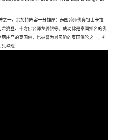
佛牌之一。其加持阵容十分雄厚：泰国药师佛鼻祖山卡拉
的龙婆登、十方佛名师龙婆银等。成功佛是泰国知名的佛
美丽庄严的泰国佛，也被誉为最灵验的泰国佛陀之一，神
师兄整理