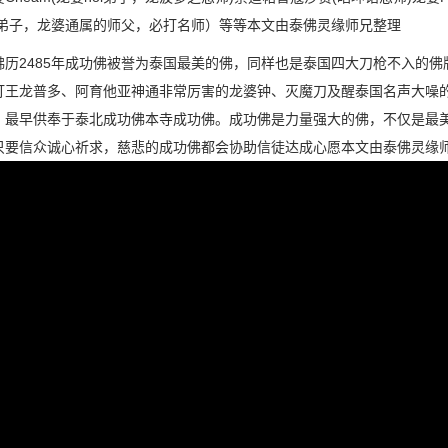
am弟子，龙婆通属的师父，必打名师）等等本文由泰佛灵缘师兄整理
佛历2485年成功佛被誉为泰国最美的佛，同样也是泰国四大刀枪不入的
打王龙普多、阿育他亚神通非常厉害的龙婆钟、灭魔刀及醒泰国名声大噪
，最早供奉于泰北成功佛本寺成功佛。成功佛是力量强大的佛，不仅是最
只要信众诚心祈求，慈悲的成功佛都会协助信徒达成心愿本文由泰佛灵缘