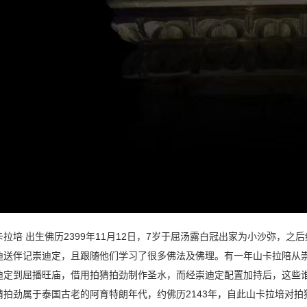
拉培 出生佛历2399年11月12日，7岁于屈汤露白冠出家为小沙弥，
迪送伴记崇迪定，且跟随他们学习了很多佛法及佛理。有一年山卡拉陪从
迪定到屈播旺庙，借用拍猜拍劲制作圣水，而经崇迪定配置加持后，这些
猜拍劲属于泰国古老的阿育特朗年代，约佛历2143年，自此山卡拉培对