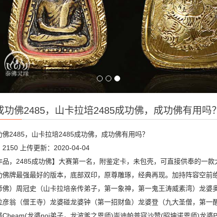
成功佛2485，山卡拉培2485成功佛，成功佛有用吗
佛2485，山卡拉培2485成功佛，成功佛有用吗？
2150
上传更新：2020-04-04
作品，2485成功佛】大赛第一名，附鉴定卡，未包壳，可直接供奉的一款
功佛牌最强最好的版本，底部双印，原尊雕琢，经典再现。加持阵容空前
师佛）周冠史（山卡拉培亲传弟子，第一象神，第一鬼王涛威素湾）龙婆
拉彦翁（僧王寺）龙婆碰龙婆钟（第一招财鱼）龙婆登（九大圣僧，第一
Cheam(龙婆noi弟子，龙波爹之恩师)崇迪帕普寇沙赞(昭坤诺恩师)龙婆Pheuk