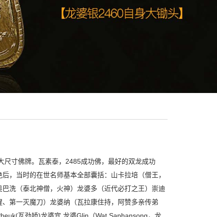
？
大尺寸佛牌。瓦素泰，2485成功佛，最好的双龙成功
绝后，当时的在世名师基本全部囊括：山卡拉培（僧王，
奥巴洗（泰北神僧，火神）龙婆多（近代必打之王）崇迪
醒、第一灭魔刀）龙婆纳（瓦拉康住持，阿赞多亲传弟
(瓦劲娇)龙婆宜 龙婆Glin（Wat Saphansong，龙