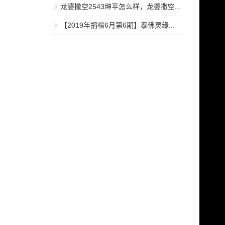
龙婆撒空2543坤平怎么样，龙婆撒空...
【2019年捐棺6月第6期】泰佛灵缘...