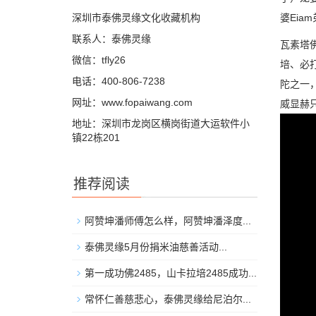
深圳市泰佛灵缘文化收藏机构
婆Ei
联系人：泰佛灵缘
瓦素塔
微信：tfly26
培、必
电话：400-806-7238
陀之一
网址：www.fopaiwang.com
威显赫
地址：深圳市龙岗区横岗街道大运软件小
镇22栋201
推荐阅读
阿赞坤潘师傅怎么样，阿赞坤潘泽度...
泰佛灵缘5月份捐米油慈善活动...
第一成功佛2485，山卡拉培2485成功...
常怀仁善慈悲心，泰佛灵缘给尼泊尔...