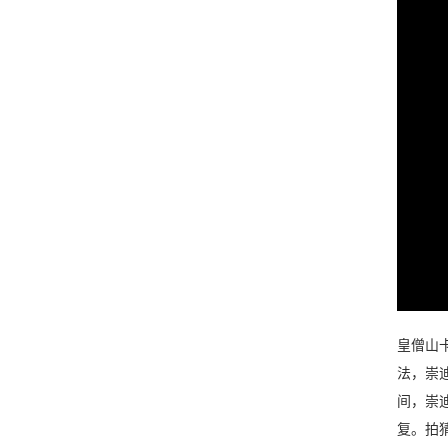
皇僧山卡
法，崇
间，崇
复。拍