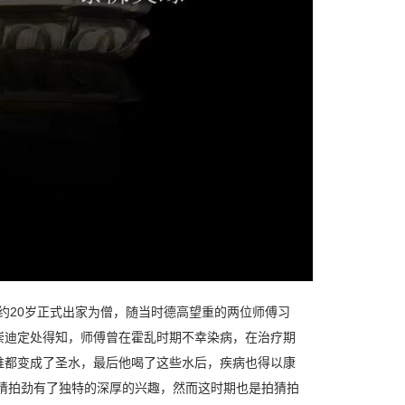
之后约20岁正式出家为僧，随当时德高望重的两位师傅习
崇迪定处得知，师傅曾在霍乱时期不幸染病，在治疗期
谁都变成了圣水，最后他喝了这些水后，疾病也得以康
拍猜拍劲有了独特的深厚的兴趣，然而这时期也是拍猜拍