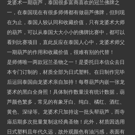
龙婆术一期葫芦，泰国很多富商喜欢的冠兰佛牌之
一，在泰国现在有很多师傅都有做葫芦佛牌，但到现
在为止，泰国人较认同和收藏价值，只有龙婆术大师
的葫芦，可以从泰国大大小小的佛牌比赛中，都可以
看到比赛项目，直此反应在泰国人心中，龙婆术师父
一期葫芦的作用和收藏价值，很难有别的代替！
是师傅唯一两款冠兰圣物之一！是委托日本信众去日
本专门订制的，材质全部为日式塑料。在日制作完毕
后运回泰国由龙婆术亲自加持！每尊葫芦内嵌一张龙
婆术的黑白全身照！具体制作数量没有统计数据，葫
芦颜色繁多，常见的有象牙白、纯白、橘红、酒红、
黄色、深绿等。龙婆术只加持这一批头帮葫芦，而寺
庙后期多次批量复制这经典圣物！此外，材质因选用
日式塑料且年代久远，故外观颜色有油污感，表面有