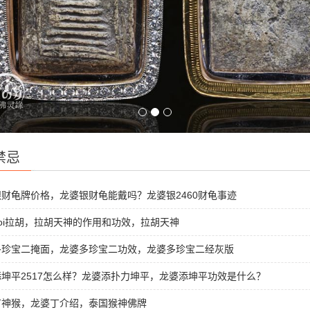
禁忌
财龟牌价格，龙婆银财龟能戴吗？龙婆银2460财龟事迹
oi拉胡，拉胡天神的作用和功效，拉胡天神
多珍宝二掩面，龙婆多珍宝二功效，龙婆多珍宝二经灰版
坤平2517怎么样？龙婆添扑力坤平，龙婆添坤平功效是什么？
丁神猴，龙婆丁介绍，泰国猴神佛牌