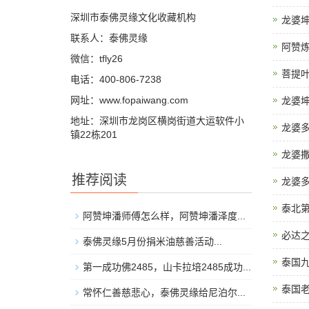
深圳市泰佛灵缘文化收藏机构
龙婆坤
联系人：泰佛灵缘
阿赞
微信：tfly26
菩提叶
电话：400-806-7238
网址：www.fopaiwang.com
龙婆坤
地址：深圳市龙岗区横岗街道大运软件小
龙婆多
镇22栋201
龙婆撒
推荐阅读
龙婆多
泰北
阿赞坤潘师傅怎么样，阿赞坤潘泽度...
必达
泰佛灵缘5月份捐米油慈善活动...
泰国
第一成功佛2485，山卡拉培2485成功...
泰国
常怀仁善慈悲心，泰佛灵缘给尼泊尔...