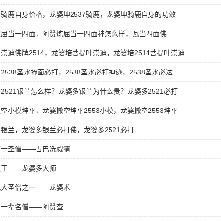
骑鹿自身价格，龙婆坤2537骑鹿，龙婆坤骑鹿自身的功效
炼屈当一四面，阿赞炼屈当一四面神怎么样，瓦当四面佛
崇迪佛牌2514，龙婆培菩提叶崇迪，龙婆培2514菩提叶崇迪
2538圣水掩面必打，2538圣水必打神迹，2538圣水必达
2521银兰怎么样？龙婆多银兰为什么贵？龙婆多2521必打
空小模坤平，龙婆撒空坤平2553小模，龙婆撒空2553坤平
银兰，龙婆多银兰必打佛，龙婆多2521必打
第一圣僧——古巴洗威猜
之王——龙婆多大师
九大圣僧之一——龙婆术
老一辈名僧——阿赞查