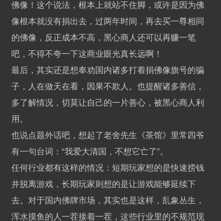
佛像！这个说法，根本上就站不住脚，或许是因为佛
像根本就没有捐出去，过两年时间，再去买一尊相同
的佛像，反正成本不高，黑心商人还可以再赚一笔
吧，不得不夸一下这商业眼光真长远啊！
最后，其实还是想奉劝国内诸多打着捐佛像旗号的骗
子，人在做天在看，因果不欺人。也提醒诸多善信，
多了解情况，切莫让自己的一片善心，被黑心商人利
用。
也说点题外话吧，想起了老舍先生《茶馆》里常四爷
有一句台词：“我爱大清国，不想它亡了”。
任何行业都有这样的情况：短期玩家想的是快速捞钱
并脱离游戏，长期玩家则想的是让游戏能够延续下
去。对于国内佛牌市场，其实也是这样，乱象丛生，
浑水摸鱼的人一茬接着一茬，这些行业里的不规范现