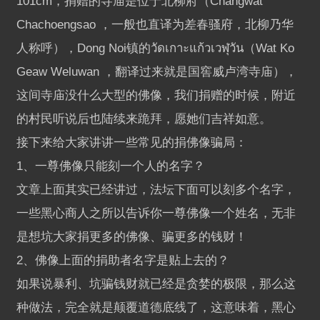
101cm，捐赠的寺庙是位于北柳府（Changwat
Chachoengsao ，一般也直译为差春骚府，北柳乃华
人称呼），Dong Noi镇的วัดเกาะแก้วเวฬุวัน（Wat Ko
Geaw Weluwan ，翻译过来就是国窖威卢湾寺庙），
这间寺庙没什么大型的佛像，我们捐赠的时候，附近
的村民听说后也陆续来跪拜，愿她们吉祥如意。
接下来给大家讲讲一些常见的捐佛像骗局：
1、一尊佛像只能刻一个人的名字？
文章上面其实已经讲过，法坛下面可以刻多个名字，
一些黑心商人之所以告诉你一尊佛像一个姓名，无非
是想坑大家捐更多的佛像、骗更多的钱财！
2、佛像上面的捐助者名字是贴上去的？
如果说暴利、坑骗钱财就已经是贪婪的极限，那么这
种做法，完全就是颠覆道德底线了，这意味着，黑心