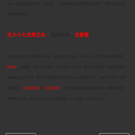
Yim（做冠兰很厉害的一位圣僧），师傅加持的冠兰塔固也非常牛，同样也是全泰
顶尖收藏圣物。
五大小七龙第五名：
瓦阿农寺，
龙婆暖
这款七龙佛发行于佛历2463年，瓦阿农这个寺庙，另外一个名字想必大家很熟悉
：
黎明寺
。龙婆暖，国内叫法很多，有叫帕库Lerm的、有叫崇迪暖的，但归根结底，
师傅就是这个师傅，跟麦卡锡必打圣僧龙婆Tub是同庙师兄弟。这期七龙佛一共有
两款模具：
双层坐殿模
和
三层坐殿模
，其中三层模因为模具的原因，佛牌中间有一
条清晰的凸痕，这点在后来也成为龙婆暖小七龙佛的一个显著标识。