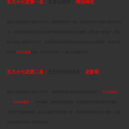
五大小七龙第一名
：
瓦泰达喇寺，
周冠神尼
这款七龙佛发行于佛历2456年。跟师傅的名字一样，国内恐怕绝大多数人都没听说
过，但这并不妨碍普罗大众喜爱和追捧师傅和小七龙佛牌，因为发行数量少，所以
如今市场上基本不可见了，比如师傅亲自加持的这款纯金的小七龙佛牌，现在市场
价早已
400万泰铢
起跳，而且有价无市，一般人已接触不到！
五大小七龙第二名：
瓦巴空玛坎涛寺，
龙婆蜀
这款七龙佛发行于佛历2463年，龙婆蜀师傅大家应该就熟悉很多了，
九大圣僧之
一
，
全泰神通第一
，声名赫赫。师傅加持的佛祖、自身都是全泰最顶级的收藏品，
对于这个师傅的佛牌，基本上都是可以闭眼入的，师傅亲自加持的小七龙佛，也是
位列全泰五大的一线序列佳品。