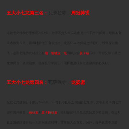
五大小七龙第三名：
瓦卡拉寺，
周冠神烫
这款七龙佛发行于佛历2473年，对于不少人来说这也是一位陌生的师傅，师傅本身
法术修为很高，跟当时的僧王山卡拉培、龙婆boon等师傅交情很好，经常探讨佛
法，这期七龙佛在材质上有
铜
、
铜镀金
、
银
和稀少的
麦卡锡
四种，而师父除了做七
龙佛厉害，做崇迪佛、自身也非常厉害，同样也是很多老道藏家的心头好。
五大小七龙第四名：
瓦萨跌寺，
龙婆斋
这款七龙佛发行于佛历2470年，不同于其他几位师傅的七龙佛，龙婆斋师傅的七龙
佛有两种材质，
铜材质
和
麦卡帕材质
，特别是这种黑色流光的麦卡帕金属，在当时
是金属佛牌盛行后一大新兴主流材料，非常受大众喜爱。另外，师从瓦农不龙婆