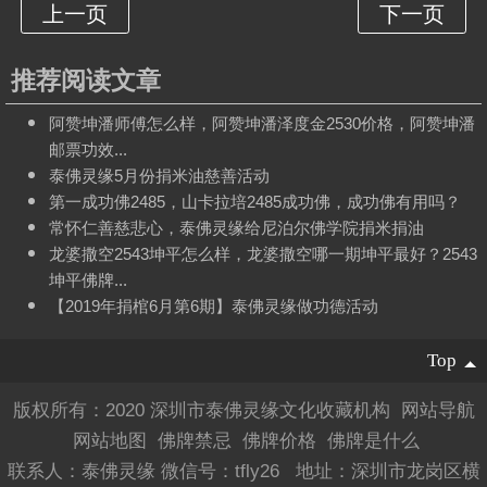
推荐阅读文章
阿赞坤潘师傅怎么样，阿赞坤潘泽度金2530价格，阿赞坤潘
邮票功效...
泰佛灵缘5月份捐米油慈善活动
第一成功佛2485，山卡拉培2485成功佛，成功佛有用吗？
常怀仁善慈悲心，泰佛灵缘给尼泊尔佛学院捐米捐油
龙婆撒空2543坤平怎么样，龙婆撒空哪一期坤平最好？2543
坤平佛牌...
【2019年捐棺6月第6期】泰佛灵缘做功德活动
Top
版权所有：2020 深圳市泰佛灵缘文化收藏机构
网站导航
网站地图
佛牌禁忌
佛牌价格
佛牌是什么
联系人：泰佛灵缘 微信号：tfly26 地址：深圳市龙岗区横