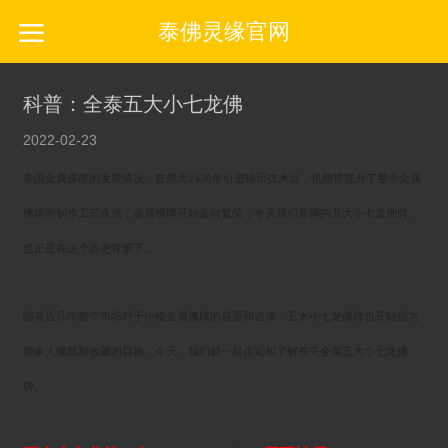
泰佛灵缘官网
科普：全泰五大小七龙佛
2022-02-23
泰国金属佛牌的发展情况，在佛历2430年引进铸币技术后，也顺带提升了整个金属
佛牌的制作工艺水准，金属佛牌开始走向繁荣，今天我们要聊的五大小七龙佛牌，
也正是在这个历史背景下。
随着近几年整个市场对于小模金属佛牌的喜爱和追捧，五大小七龙佛牌也开始成为
很多人佩戴和收藏的目标，今天，我们就一起走近和了解有关全泰五大小七龙佛
牌。