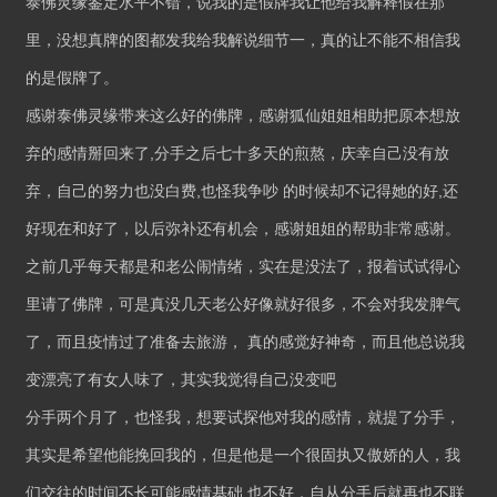
泰佛灵缘鉴定水平不错，说我的是假牌我让他给我解释假在那
里，没想真牌的图都发我给我解说细节一，真的让不能不相信我
的是假牌了。
感谢泰佛灵缘带来这么好的佛牌，感谢狐仙姐姐相助把原本想放
弃的感情掰回来了,分手之后七十多天的煎熬，庆幸自己没有放
弃，自己的努力也没白费,也怪我争吵 的时候却不记得她的好,还
好现在和好了，以后弥补还有机会，感谢姐姐的帮助非常感谢。
之前几乎每天都是和老公闹情绪，实在是没法了，报着试试得心
里请了佛牌，可是真没几天老公好像就好很多，不会对我发脾气
了，而且疫情过了准备去旅游， 真的感觉好神奇，而且他总说我
变漂亮了有女人味了，其实我觉得自己没变吧
分手两个月了，也怪我，想要试探他对我的感情，就提了分手，
其实是希望他能挽回我的，但是他是一个很固执又傲娇的人，我
们交往的时间不长可能感情基础 也不好，自从分手后就再也不联