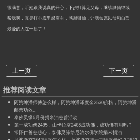
很满意，听她跟我说真的开心，下步打算见父母，继续狐仙继续
帮我啊，真是打心底里感店主，感谢狐仙，让我如愿以偿和自己
最爱的人在一起了！
推荐阅读文章
阿赞坤潘师傅怎么样，阿赞坤潘泽度金2530价格，阿赞坤潘
邮票功效...
泰佛灵缘5月份捐米油慈善活动
第一成功佛2485，山卡拉培2485成功佛，成功佛有用吗？
常怀仁善慈悲心，泰佛灵缘给尼泊尔佛学院捐米捐油
龙婆撒空2543坤平怎么样，龙婆撒空哪一期坤平最好？2543