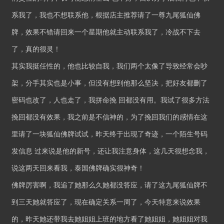
系我了，我也不想联系他，根据店主推荐请了一尊九尾狐仙佛
牌，效果不错请回来一个星期他就主动联系我了，冷战不下去
了，真的很灵！
其实我挺任性的，他也比较自我，我们两个太像了导致经常会吵
架，分手其实也是小事，但没有想到他那么坚决，把好友都删了
密码也改了，人也走了，我拼命挽 回都没有用。我试了很多方法
挽回都没有效果，我之前是不信神的，为了挽回我们的感情在这
里请了一块狐仙佛牌试试，昨天终于出现了奇迹，一个陌生号码
发信息 过来说是他的新号，还让我注意身体，这几天很想念我，
说这两天回来看我，泰国佛牌确实很神奇！
佛牌厉害啊，我追了她那么久她都没答应，请了这九尾狐仙牌不
到三天她就答应了，现在确定关系一周了，今天特意来说效果
的，昨天她还带我去她姐姐上班的地方看了她姐姐，她姐姐对我