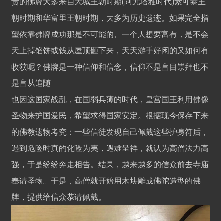
贵的佛牌大多来自大城王朝时期(阿尤塔雅时代)素可泰王
朝时期和华富里王朝时期，大多为历史遗迹。如果完全指
望依靠佛牌成功那是不可能的。一个人想要富有，是不会
天上掉馅饼或钱从屋顶砸下来，天天游手好闲的又如何有
收获呢？佛牌是一种信仰和信念，信仰不是盲目崇拜也不
是盲从追随
也因这国家战乱，在国弱兵薄的时代，皇宫国王利用佛像
圣物来护国爱民，希望求得国家安定。根据现今保存下来
的佛教遗物考究：一些信徒发现自己佩戴这些护身符后，
遇到危险时真的化险为夷，遇难呈祥，就认为高僧法力高
强，于是纷纷奔走相告。结果，越来越多的信众前去寺庙
奉请圣物。于是，高僧就开始用木块雕成佛陀造型的佛
牌，提供给信众恭请佩戴。