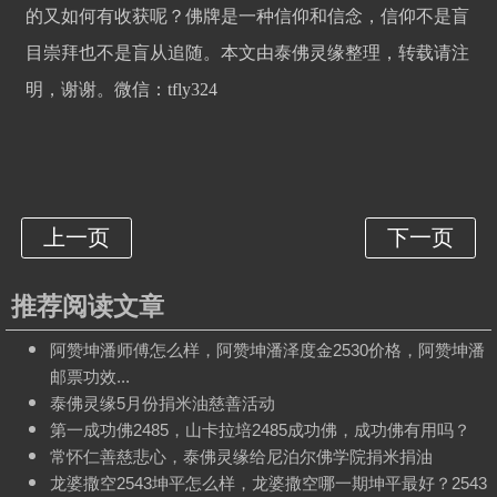
的又如何有收获呢？佛牌是一种信仰和信念，信仰不是盲
目崇拜也不是盲从追随。本文由泰佛灵缘整理，转载请注
明，谢谢。微信：tfly324
推荐阅读文章
阿赞坤潘师傅怎么样，阿赞坤潘泽度金2530价格，阿赞坤潘
邮票功效...
泰佛灵缘5月份捐米油慈善活动
第一成功佛2485，山卡拉培2485成功佛，成功佛有用吗？
常怀仁善慈悲心，泰佛灵缘给尼泊尔佛学院捐米捐油
龙婆撒空2543坤平怎么样，龙婆撒空哪一期坤平最好？2543