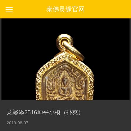
泰佛灵缘官网
龙婆添2516坤平小模（扑爽）
2019-08-07