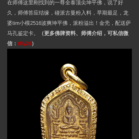
在师傅这里刚找到的一尊全泰顶尖坤平佛，说了好
久，师傅答应结缘，碰派古曼粉入料，早期最足，龙
婆tim小模2516波爽坤平佛，派粉溢出！金壳，配送萨
马孔鉴定卡。
（更多佛牌资料、师傅介绍，可私信微
信：
tfly26
）