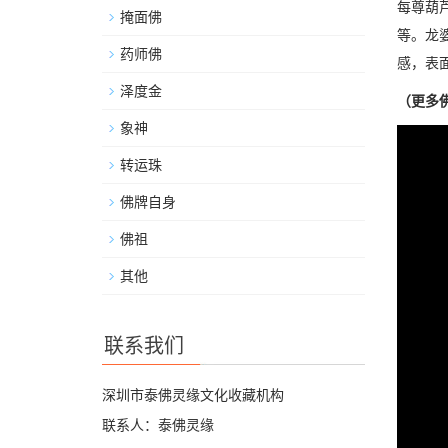
每尊葫
掩面佛
等。龙
药师佛
感，表
泽度金
（更多
象神
转运珠
佛牌自身
佛祖
其他
联系我们
深圳市泰佛灵缘文化收藏机构
联系人：泰佛灵缘