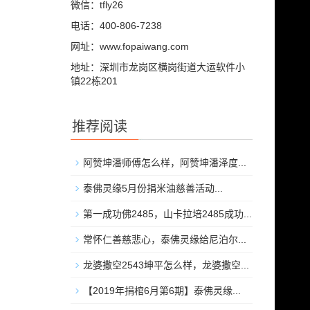
微信：tfly26
电话：400-806-7238
网址：www.fopaiwang.com
地址：深圳市龙岗区横岗街道大运软件小
镇22栋201
推荐阅读
阿赞坤潘师傅怎么样，阿赞坤潘泽度...
泰佛灵缘5月份捐米油慈善活动...
第一成功佛2485，山卡拉培2485成功...
常怀仁善慈悲心，泰佛灵缘给尼泊尔...
龙婆撒空2543坤平怎么样，龙婆撒空...
【2019年捐棺6月第6期】泰佛灵缘...