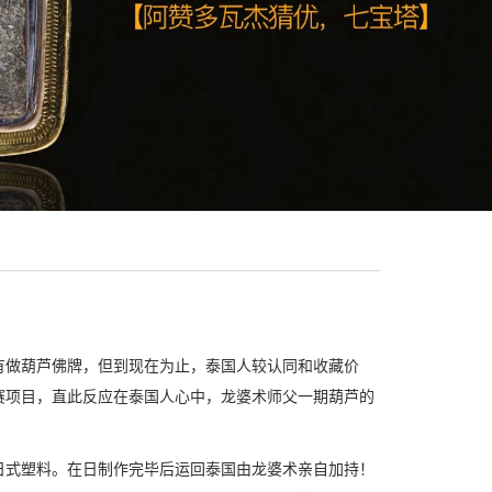
有做葫芦佛牌，但到现在为止，泰国人较认同和收藏价
赛项目，直此反应在泰国人心中，龙婆术师父一期葫芦的
日式塑料。在日制作完毕后运回泰国由龙婆术亲自加持！