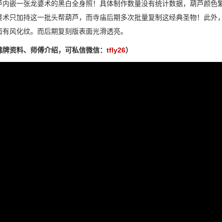
芦内嵌一张龙婆术的黑白全身照！具体制作数量没有统计数据，葫芦颜色
婆术只加持这一批头帮葫芦，而寺庙后期多次批量复制这经典圣物！此外
面有风化纹。而后期复刻版表面光滑透亮。
佛牌资料、师傅介绍，可私信微信：
tfly26
）