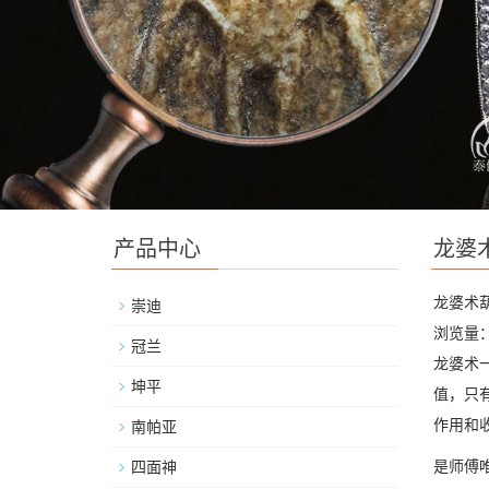
产品中心
龙婆
龙婆术
崇迪
浏览量：
冠兰
龙婆术
坤平
值，只
作用和
南帕亚
是师傅
四面神