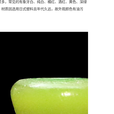
繁多，常见的有象牙白、纯白、橘红、酒红、黄色、深绿
，材质因选用日式塑料且年代久远，故外观颜色有油污